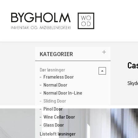
KATEGORIER
Ca
Dør løsninger
Frameless Door
Skyde
Normal Door
Normal Door In-Line
Sliding Door
Pinol Door
Wine Cellar Door
Glass Door
Listeloft løsninger