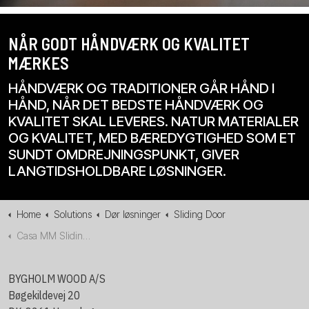
NÅR GODT HÅNDVÆRK OG KVALITET
MÆRKES
HÅNDVÆRK OG TRADITIONER GÅR HÅND I
HÅND, NÅR DET BEDSTE HÅNDVÆRK OG
KVALITET SKAL LEVERES. NATUR MATERIALER
OG KVALITET, MED BÆREDYGTIGHED SOM ET
SUNDT OMDREJNINGSPUNKT, GIVER
LANGTIDSHOLDBARE LØSNINGER.
Home
Solutions
Dør løsninger
Sliding Door
Casa MM Sliding Door
BYGHOLM WOOD A/S
Bøgekildevej 20