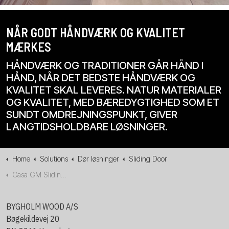
NÅR GODT HÅNDVÆRK OG KVALITET
MÆRKES
HÅNDVÆRK OG TRADITIONER GÅR HÅND I
HÅND, NÅR DET BEDSTE HÅNDVÆRK OG
KVALITET SKAL LEVERES. NATUR MATERIALER
OG KVALITET, MED BÆREDYGTIGHED SOM ET
SUNDT OMDREJNINGSPUNKT, GIVER
LANGTIDSHOLDBARE LØSNINGER.
Home
Solutions
Dør løsninger
Sliding Door
Casa GM Sliding Door
BYGHOLM WOOD A/S
Bøgekildevej 20